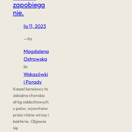
zapobiega
nie.
lis 11, 2023
—
by
Magdalena
Ostrowska
in
Wskazówki
i Porady
Kaszel kenelowy to
zakaźna choroba
dróg oddechowych
u psów, wywołana
przez różne wirusy i
bakterie. Objawia
się