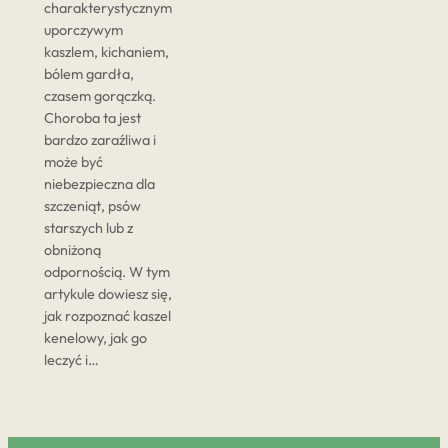
charakterystycznym
uporczywym
kaszlem, kichaniem,
bólem gardła,
czasem gorączką.
Choroba ta jest
bardzo zaraźliwa i
może być
niebezpieczna dla
szczeniąt, psów
starszych lub z
obniżoną
odpornością. W tym
artykule dowiesz się,
jak rozpoznać kaszel
kenelowy, jak go
leczyć i…