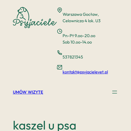
Przejdź
do
Warszawa Gocław,
treści
Celownicza 4 lok. U3
Pn-Pt 9.oo-20.oo
Sob 10.oo-14.oo
537821345
kontakt@psyjacielevet.pl
UMÓW WIZYTĘ
kaszel u psa